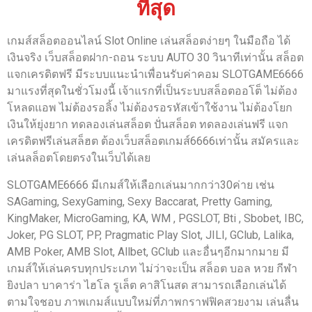
ที่สุด
เกมส์สล็อตออนไลน์ Slot Online เล่นสล็อตง่ายๆ ในมือถือ ได้
เงินจริง เว็บสล็อตฝาก-ถอน ระบบ AUTO 30 วินาทีเท่านั้น สล็อต
แจกเครดิตฟรี มีระบบแนะนำเพื่อนรับค่าคอม SLOTGAME6666
มาแรงที่สุดในชั่วโมงนี้ เจ้าแรกที่เป็นระบบสล็อตออโต็ ไม่ต้อง
โหลดแอพ ไม่ต้องรอลิ้ง ไม่ต้องรอรหัสเข้าใช้งาน ไม่ต้องโยก
เงินให้ยุ่งยาก ทดลองเล่นสล็อต ปั่นสล็อต ทดลองเล่นฟรี แจก
เครดิตฟรีเล่นสล็ฮต ต้องเว็บสล็อตเกมส์6666เท่านั้น สมัครและ
เล่นลล็อตโดยตรงในเว็บได้เลย
SLOTGAME6666 มีเกมส์ให้เลือกเล่นมากกว่า30ค่าย เช่น
SAGaming, SexyGaming, Sexy Baccarat, Pretty Gaming,
KingMaker, MicroGaming, KA, WM , PGSLOT, Bti , Sbobet, IBC,
Joker, PG SLOT, PP, Pragmatic Play Slot, JILI, GClub, Lalika,
AMB Poker, AMB Slot, Allbet, GClub และอื่นๆอีกมากมาย มี
เกมส์ให้เล่นครบทุกประเภท ไม่ว่าจะเป็น สล็อต บอล หวย กีฬา
ยิงปลา บาคาร่า ไฮโล รูเล็ต คาสิโนสด สามารถเลือกเล่นได้
ตามใจชอบ ภาพเกมส์แบบใหม่ที่ภาพกราฟฟิคสวยงาม เล่นลื่น