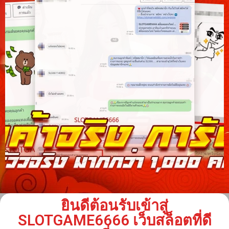
ยินดีต้อนรับเข้าสู่
SLOTGAME6666 เว็บสล็อตที่ดี