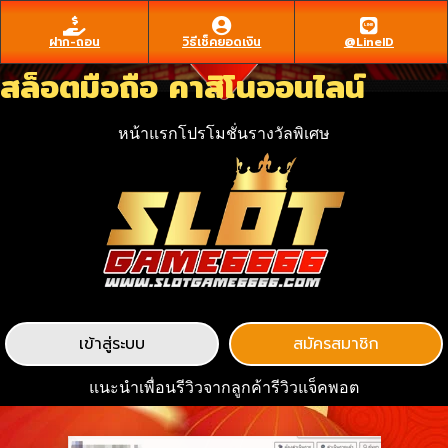
ฝาก-ถอน
วิธีเช็คยอดเงิน
@LineID
สล็อตมือถือ คาสิโนออนไลน์
หน้าแรก
โปรโมชั่น
รางวัลพิเศษ
เข้าสู่ระบบ
สมัครสมาชิก
แนะนำเพื่อน
รีวิวจากลูกค้า
รีวิวแจ็คพอต